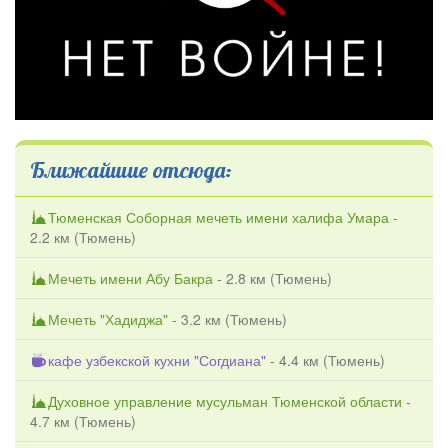
Ближайшие отсюда:
Тюменская Соборная мечеть имени халифа Умара
-
2.2 км (
Тюмень
)
Мечеть имени Абу Бакра
- 2.8 км (
Тюмень
)
Мечеть "Хадиджа"
- 3.2 км (
Тюмень
)
кафе узбекской кухни "Согдиана"
- 4.4 км (
Тюмень
)
Духовное управление мусульман Тюменской области
-
4.7 км (
Тюмень
)