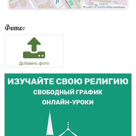
Leaflet
|
©
OpenStreetMap
contributors
Фото:
Добавить фото