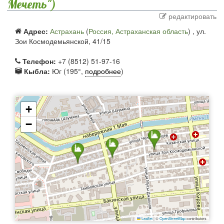
Мечеть")
редактировать
Адрес:
Астрахань
(
Россия, Астраханская область
) ,
ул.
Зои Космодемьянской, 41/15
Телефон:
+7 (8512) 51-97-16
Кыбла:
Юг (195°,
подробнее
)
+
−
Leaflet
|
©
OpenStreetMap
contributors