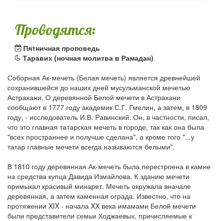
Проводятся:
Пятничная проповедь
Таравих (ночная молитва в Рамадан)
Соборная Ак-мечеть (Белая мечеть) является древнейшей
сохранившейся до наших дней мусульманской мечетью
Астрахани. О деревянной Белой мечети в Астрахани
сообщают в 1777 году академик С.Г. Гмелин, а затем, в 1809
году, - исследователь И.В. Равинский. Он, в частности, писал,
что это главная татарская мечеть в городе, так как она была
"всех пространнее и получше сделана", а кроме того "...у
татар главные мечети всегда называются белыми".
В 1810 году деревянная Ак-мечеть была перестроена в камне
на средства купца Давида Измайлова. К зданию мечети
примыкал красивый минарет. Мечеть окружала вначале
деревянная, а затем каменная ограда. Известно, что на
протяжении XIX - начала XX века имамами Белой мечети
были представители семьи Ходжаевых, причисляемые к