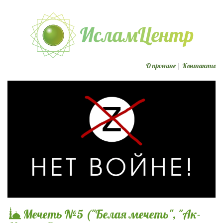
О проекте
|
Контакты
Мечеть №5 ("Белая мечеть", "Ак-