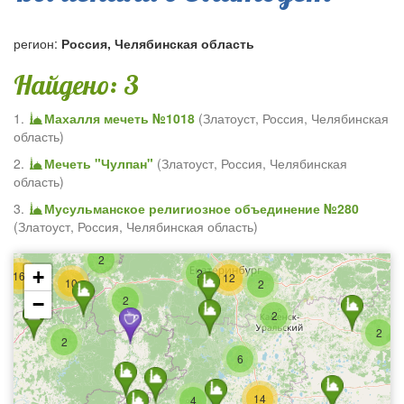
регион:
Россия, Челябинская область
Найдено: 3
1.
Махалля мечеть №1018
(
Златоуст
,
Россия, Челябинская
область
)
2.
Мечеть "Чулпан"
(
Златоуст
,
Россия, Челябинская
область
)
3.
Мусульманское религиозное объединение №280
(
Златоуст
,
Россия, Челябинская область
)
2
2
+
16
12
10
2
2
−
2
2
2
6
14
4