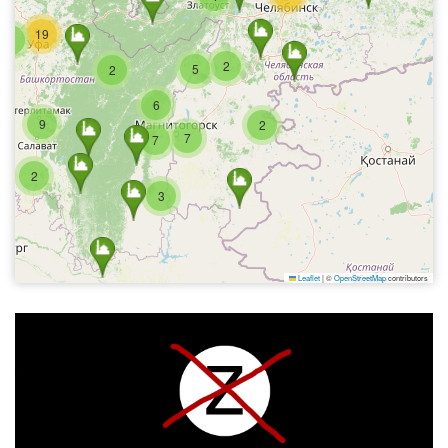
19
3
2
5
2
6
9
2
7
7
2
3
Leaflet
|
©
OpenStreetMap
contributors