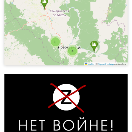
3
4
Leaflet
|
©
OpenStreetMap
contributors