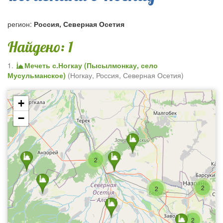
регион:
Россия, Северная Осетия
Найдено: 1
1.
Мечеть с.Ногкау (Пысылмонкау, село
Мусульманское)
(
Ногкау
,
Россия, Северная Осетия
)
+
−
2
2
2
2