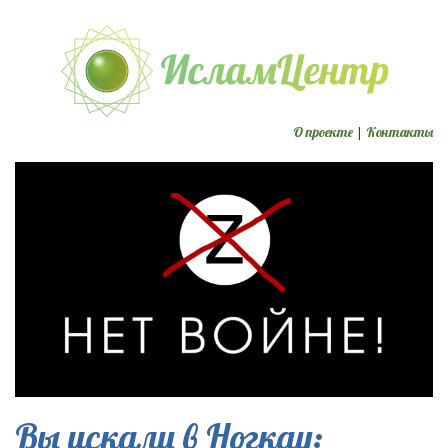
О проекте
|
Контакты
Вы искали в Ногкау: