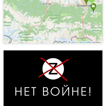
Leaflet
|
©
OpenStreetMap
contributors