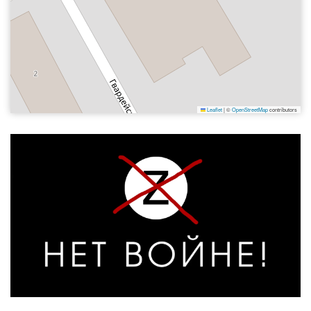
Leaflet
|
©
OpenStreetMap
contributors