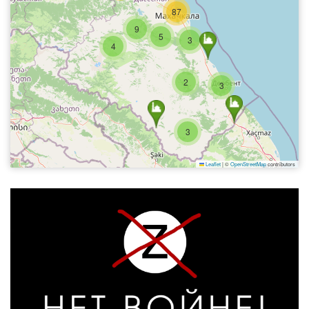
87
9
5
3
4
2
3
3
Leaflet
|
©
OpenStreetMap
contributors