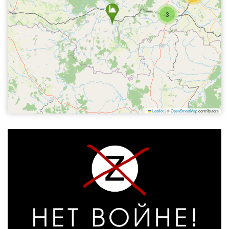
3
Leaflet
|
©
OpenStreetMap
contributors