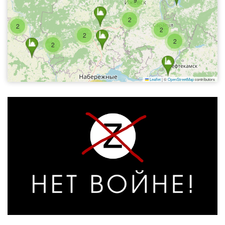
2
2
2
2
2
2
Leaflet
|
©
OpenStreetMap
contributors
12