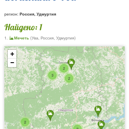
регион:
Россия, Удмуртия
Найдено: 1
1.
Мечеть
(
Ува
,
Россия, Удмуртия
)
+
−
2
3
2
2
9