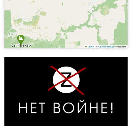
Leaflet
|
©
OpenStreetMap
contributors