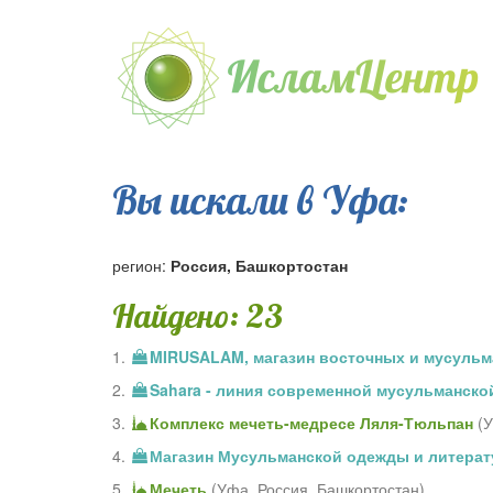
Вы искали в Уфа:
регион:
Россия, Башкортостан
Найдено: 23
1.
MIRUSALAM, магазин восточных и мусульм
2.
Sahara - линия современной мусульманск
3.
Комплекс мечеть-медресе Ляля-Тюльпан
(
4.
Магазин Мусульманской одежды и литера
5.
Мечеть
(
Уфа
,
Россия, Башкортостан
)