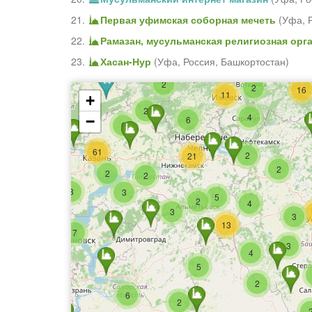
21.
Первая уфимская соборная мечеть
(
Уфа
,
8
22.
Рамазан, мусульманская религиозная орг
23.
Хасан-Нур
(
Уфа
,
Россия, Башкортостан
)
2
2
16
11
+
3
2
4
−
6
6
4
61
2
21
2
2
2
2
3
3
5
2
4
3
3
13
7
3
4
5
2
6
2