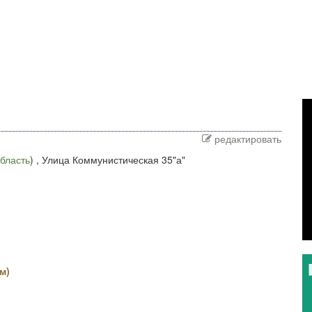
редактировать
бласть
) ,
Улица Коммунистическая 35"а"
м)