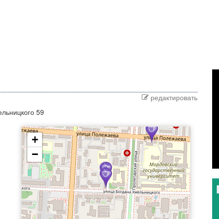
редактировать
ельницкого 59
+
−