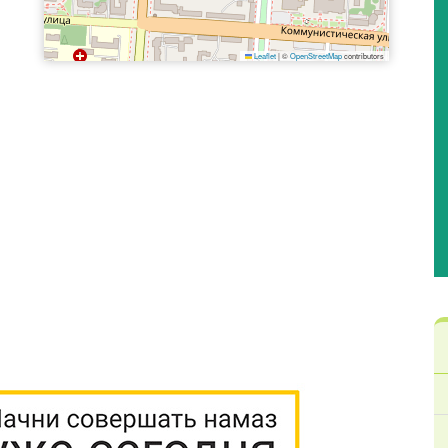
Leaflet
|
©
OpenStreetMap
contributors