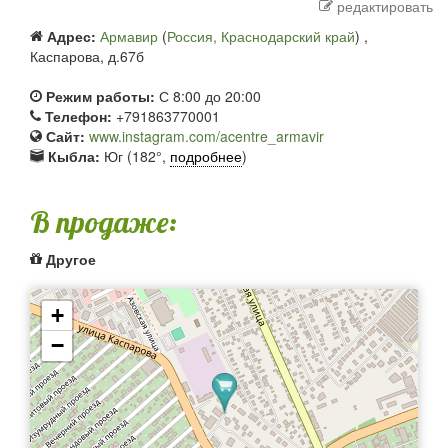
редактировать
Адрес:
Армавир
(
Россия, Краснодарский край
) ,
Каспарова, д.67б
Режим работы:
С 8:00 до 20:00
Телефон:
+791863770001
Сайт:
www.instagram.com/acentre_armavir
Кыбла:
Юг (182°,
подробнее
)
В продаже:
Другое
+
−