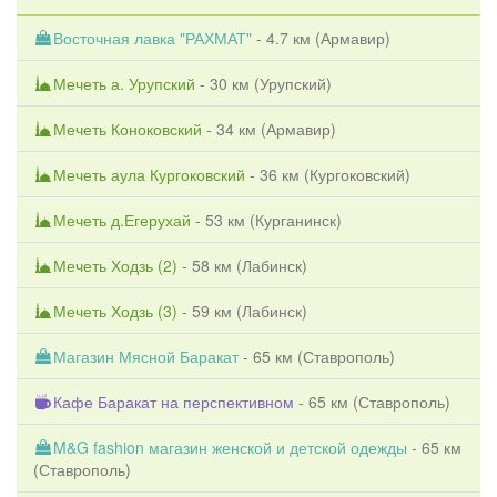
Восточная лавка "РАХМАТ"
- 4.7 км (
Армавир
)
Мечеть а. Урупский
- 30 км (
Урупский
)
Мечеть Коноковский
- 34 км (
Армавир
)
Мечеть аула Кургоковский
- 36 км (
Кургоковский
)
Мечеть д.Егерухай
- 53 км (
Курганинск
)
Мечеть Ходзь (2)
- 58 км (
Лабинск
)
Мечеть Ходзь (3)
- 59 км (
Лабинск
)
Магазин Мясной Баракат
- 65 км (
Ставрополь
)
Кафе Баракат на перспективном
- 65 км (
Ставрополь
)
M&G fashion магазин женской и детской одежды
- 65 км
(
Ставрополь
)