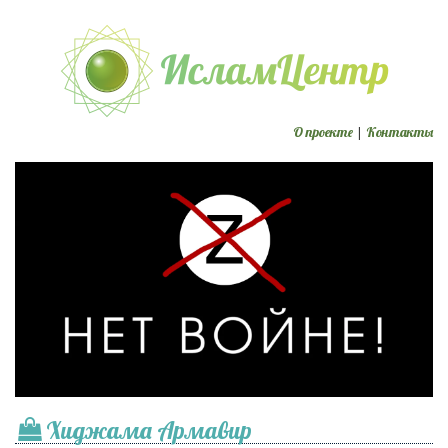
О проекте
|
Контакты
Хиджама Армавир