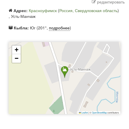
редактировать
Адрес:
Красноуфимск
(
Россия, Свердловская область
)
,
Усть-Манчаж
Кыбла:
Юг (201°,
подробнее
)
+
−
Leaflet
|
©
OpenStreetMap
contributors