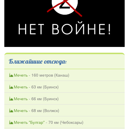
Ближайшие отсюда:
Мечеть
- 160 метров (
Канаш
)
Мечеть
- 63 км (
Буинск
)
Мечеть
- 66 км (
Буинск
)
Мечеть
- 68 км (
Волжск
)
Мечеть "Булгар"
- 70 км (
Чебоксары
)