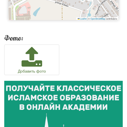
Leaflet
|
©
OpenStreetMap
contributors
Фото:
Добавить фото