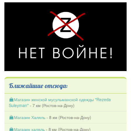
Ближайшие отсюда:
Магазин женской мусульманской одежды "Rezeda
Suleyman"
- 7 км (
Ростов-на-Дону
)
Магазин Халяль
- 8 км (
Ростов-на-Дону
)
Магазин халяль
- 8 км (
Ростов-на-Дону
)