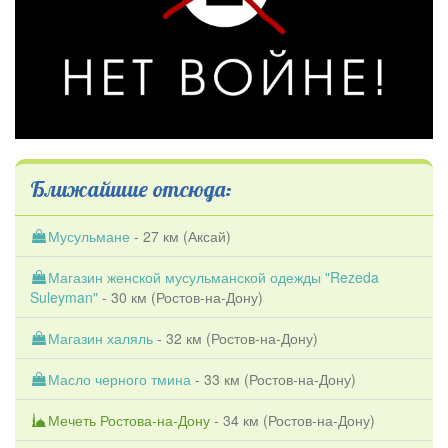
Ближайшие отсюда:
Мусульмане
- 27 км (
Аксай
)
Магазин женской мусульманской одежды "Rezeda
Suleyman"
- 30 км (
Ростов-на-Дону
)
Магазин халяль
- 32 км (
Ростов-на-Дону
)
Масло черного тмина
- 33 км (
Ростов-на-Дону
)
Мечеть Ростова-на-Дону
- 34 км (
Ростов-на-Дону
)