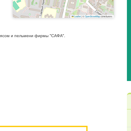
Leaflet
|
©
OpenStreetMap
contributors
мясом и пельмени фирмы "САФА".