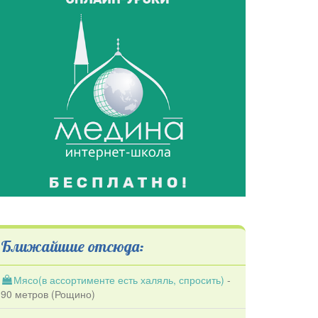
Ближайшие отсюда:
Мясо(в ассортименте есть халяль, спросить)
-
90 метров (
Рощино
)