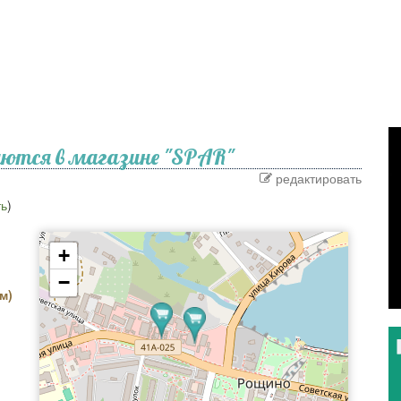
ются в магазине "SPAR"
редактировать
ть
)
+
−
м)