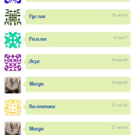
Руслан
28 дек'16
Римма
4 сен'17
Лиза
19 янв'18
Махди
19 янв'18
Валентина
27 окт'20
Махди
27 окт'20