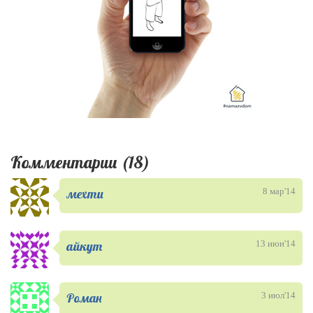
Комментарии (18)
мехти
8 мар'14
айкут
13 июн'14
Роман
3 июл'14