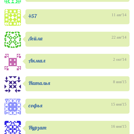
457
11 авг'14
Лейла
22 авг'14
Акмал
2 окт'14
Наталья
8 янв'15
софья
15 янв'15
Нурзат
16 янв'15