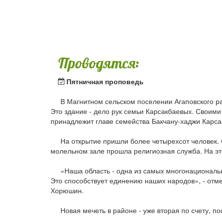
Проводятся:
Пятничная проповедь
В Магнитном сельском поселении Агаповского рай
Это здание - дело рук семьи Карсакбаевых. Своими
принадлежит главе семейства Бакчану-хаджи Карса
На открытие пришли более четырехсот человек. Ср
молельном зале прошла религиозная служба. На это
«Наша область - одна из самых многонациональны
Это способствует единению наших народов», - отм
Хорюшин.
Новая мечеть в районе - уже вторая по счету, по