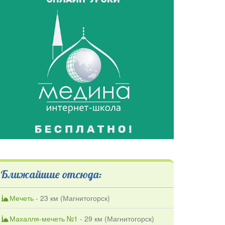
Ближайшие отсюда:
Мечеть
- 23 км (
Магнитогорск
)
Махалля-мечеть №1
- 29 км (
Магнитогорск
)