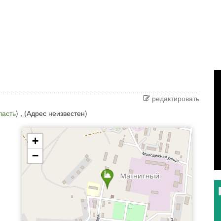
редактировать
ласть
) ,
(Адрес неизвестен)
+
−