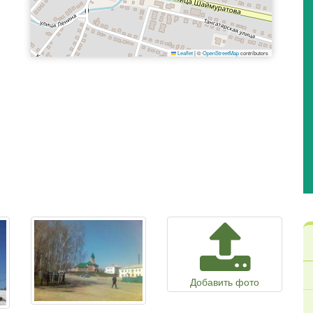
Leaflet
|
©
OpenStreetMap
contributors
Добавить фото