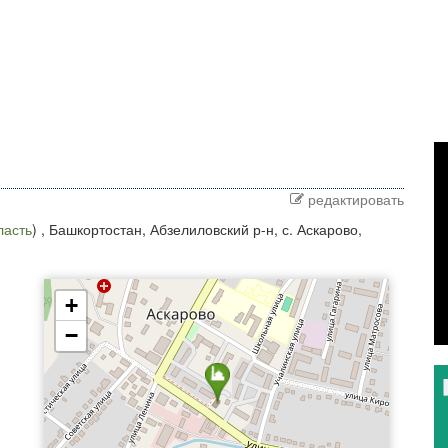
редактировать
ласть
) ,
Башкортостан, Абзелиловский р-н, с. Аскарово,
+
−