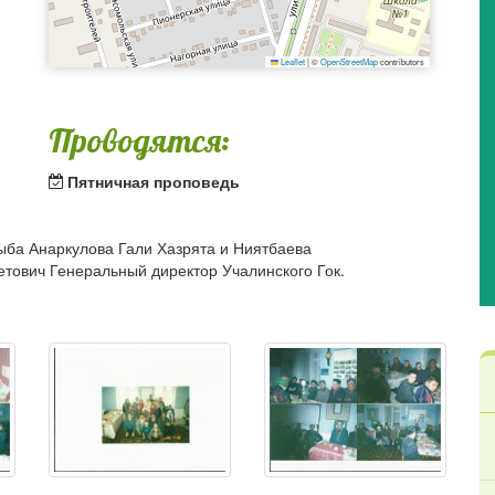
Leaflet
|
©
OpenStreetMap
contributors
Проводятся:
Пятничная проповедь
ыба Анаркулова Гали Хазрята и Ниятбаева
тович Генеральный директор Учалинского Гок.