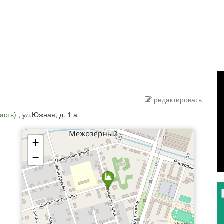
редактировать
асть
) ,
ул.Южная, д. 1 а
+
−