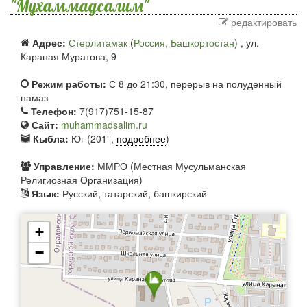
"Мухаммадсалим"
редактировать
Адрес:
Стерлитамак
(
Россия, Башкортостан
) ,
ул.
Караная Муратова, 9
Режим работы:
С 8 до 21:30, перерыв на полуденный
намаз
Телефон:
7(917)751-15-87
Сайт:
muhammadsalim.ru
Кыбла:
Юг (201°,
подробнее
)
Управление:
ММРО (Местная Мусульманская
Религиозная Организация)
Язык:
Русский, татарский, башкирский
+
−