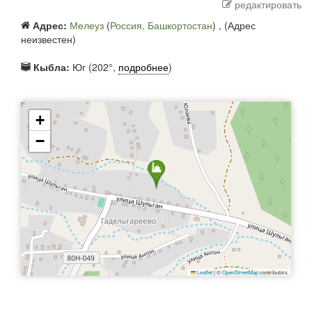
редактировать
Адрес:
Мелеуз
(
Россия, Башкортостан
) ,
(Адрес
неизвестен)
Кыбла:
Юг (202°,
подробнее
)
+
−
Leaflet
|
©
OpenStreetMap
contributors