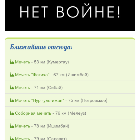
Ближайшие отсюда:
Мечеть
- 53 км (
Кумертау
)
Мечеть "Фатиха"
- 67 км (
Ишимбай
)
Мечеть
- 71 км (
Сибай
)
Мечеть "Нур -уль-иман"
- 75 км (
Петровское
)
Соборная мечеть
- 76 км (
Мелеуз
)
Мечеть
- 78 км (
Ишимбай
)
Мечеть
- 79 км (
Салават
)