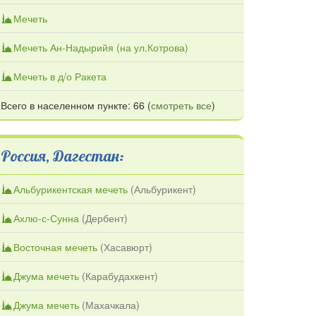
Мечеть
Мечеть Ан-Надырийя (на ул.Котрова)
Мечеть в д/о Ракета
Всего в населенном пункте: 66 (
смотреть все
)
Россия, Дагестан:
Альбурикентская мечеть
(
Альбурикент
)
Ахлю-с-Сунна
(
Дербент
)
Восточная мечеть
(
Хасавюрт
)
Джума мечеть
(
Карабудахкент
)
Джума мечеть
(
Махачкала
)