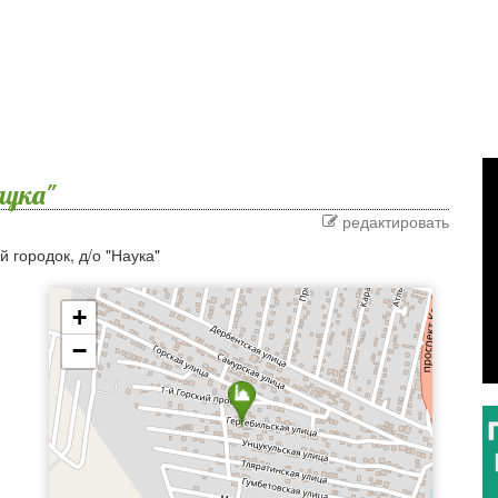
аука"
редактировать
 городок, д/о "Наука"
+
−