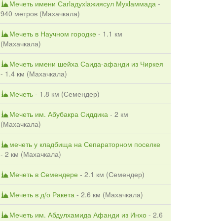
Мечеть имени Сагlадухlажиясул Мухlаммада
-
940 метров (
Махачкала
)
Мечеть в Научном городке
- 1.1 км
(
Махачкала
)
Мечеть имени шейха Саида-афанди из Чиркея
- 1.4 км (
Махачкала
)
Мечеть
- 1.8 км (
Семендер
)
Мечеть им. Абубакра Сиддика
- 2 км
(
Махачкала
)
мечеть у кладбища на Сепараторном поселке
- 2 км (
Махачкала
)
Мечеть в Семендере
- 2.1 км (
Семендер
)
Мечеть в д/о Ракета
- 2.6 км (
Махачкала
)
Мечеть им. Абдулхамида Афанди из Инхо
- 2.6