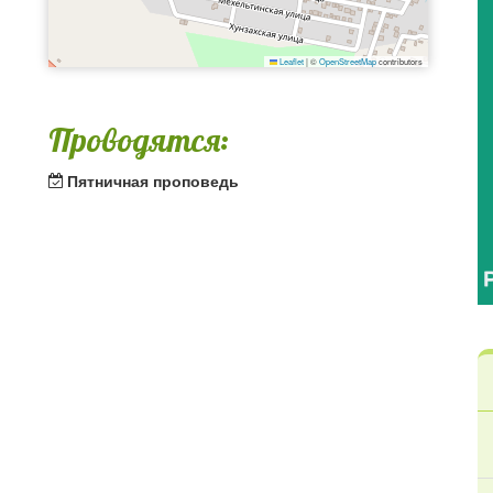
Leaflet
|
©
OpenStreetMap
contributors
Проводятся:
Пятничная проповедь