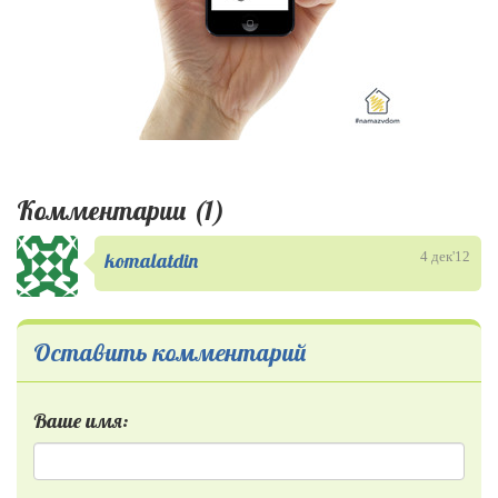
Комментарии (1)
komalatdin
4 дек'12
Оставить комментарий
Ваше имя: