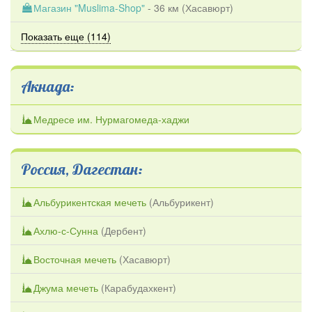
Магазин "Muslima-Shop"
- 36 км (
Хасавюрт
)
Показать еще (114)
Акнада:
Медресе им. Нурмагомеда-хаджи
Россия, Дагестан:
Альбурикентская мечеть
(
Альбурикент
)
Ахлю-с-Сунна
(
Дербент
)
Восточная мечеть
(
Хасавюрт
)
Джума мечеть
(
Карабудахкент
)