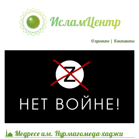
О проекте
|
Контакты
Медресе им. Нурмагомеда-хаджи