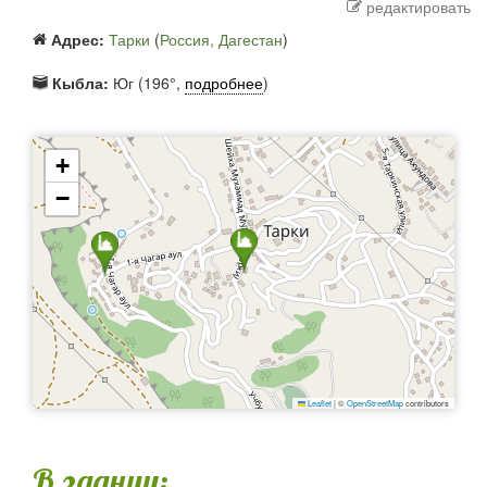
редактировать
Адрес:
Тарки
(
Россия, Дагестан
)
Кыбла:
Юг (196°,
подробнее
)
+
−
Leaflet
|
©
OpenStreetMap
contributors
В здании: