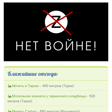
Ближайшие отсюда:
Мечеть в Тарках
- 450 метров (
Тарки
)
Молельная комната у таркинского кладбища
- 520
метров (
Тарки
)
Мечеть Сафар
- 880 метров (
Махачкала
)