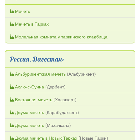
Мечеть
Мечеть в Тарках
Молельная комната у таркинского кладбища
Россия, Дагестан:
Альбурикентская мечеть
(
Альбурикент
)
Ахлю-с-Сунна
(
Дербент
)
Восточная мечеть
(
Хасавюрт
)
Джума мечеть
(
Карабудахкент
)
Джума мечеть
(
Махачкала
)
Джума мечеть в Новых Тарках
(
Новые Тарки
)