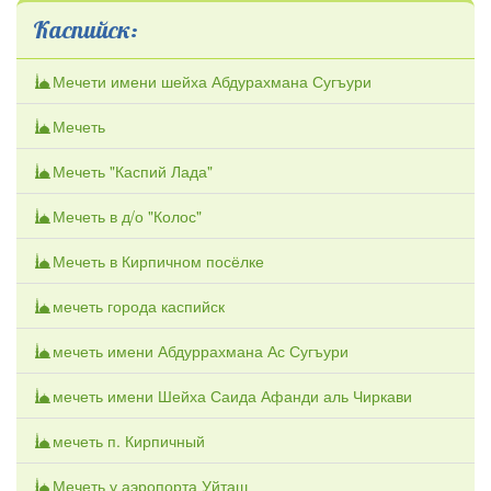
Каспийск:
Мечети имени шейха Абдурахмана Сугъури
Мечеть
Мечеть "Каспий Лада"
Мечеть в д/о "Колос"
Мечеть в Кирпичном посёлке
мечеть города каспийск
мечеть имени Абдуррахмана Ас Сугъури
мечеть имени Шейха Саида Афанди аль Чиркави
мечеть п. Кирпичный
Мечеть у аэропорта Уйташ