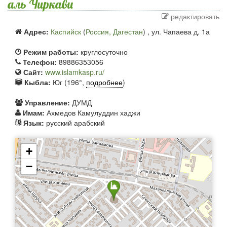
аль Чиркави
редактировать
Адрес:
Каспийск
(
Россия, Дагестан
) ,
ул. Чапаева д. 1а
Режим работы:
круглосуточно
Телефон:
89886353056
Сайт:
www.islamkasp.ru/
Кыбла:
Юг (196°,
подробнее
)
Управление:
ДУМД
Имам:
Ахмедов Камулуддин хаджи
Язык:
русский арабский
+
−