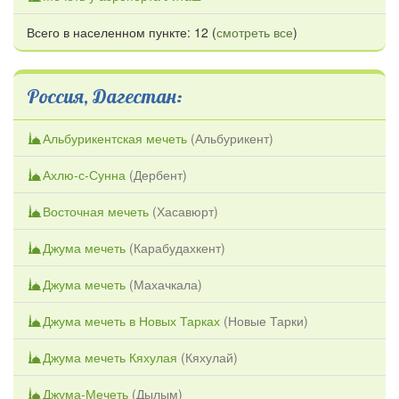
Всего в населенном пункте: 12 (
смотреть все
)
Россия, Дагестан:
Альбурикентская мечеть
(
Альбурикент
)
Ахлю-с-Сунна
(
Дербент
)
Восточная мечеть
(
Хасавюрт
)
Джума мечеть
(
Карабудахкент
)
Джума мечеть
(
Махачкала
)
Джума мечеть в Новых Тарках
(
Новые Тарки
)
Джума мечеть Кяхулая
(
Кяхулай
)
Джума-Мечеть
(
Дылым
)