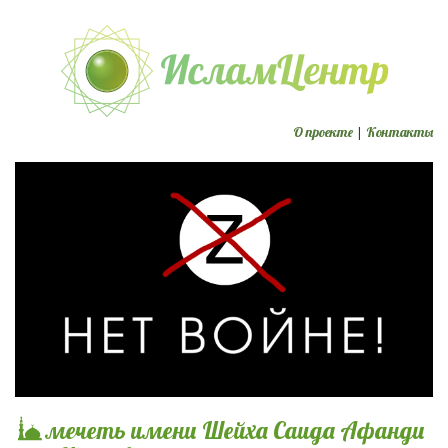
О проекте
|
Контакты
мечеть имени Шейха Саида Афанди