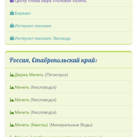
Центр плова кафе столовая халяль
Берекет
Интернет-магазин
Интернет-магазин Эколюди
Россия, Ставропольский край:
Джума Мечеть
(
Пятигорск
)
Мечеть
(
Кисловодск
)
Мечеть
(
Кисловодск
)
Мечеть
(
Кисловодск
)
Мечеть (Канглы)
(
Минеральные Воды
)
Мечеть (отобрана под картинную галерею)