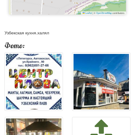
Leaflet
|
©
OpenStreetMap
contributors
Узбекская кухня.халял
Фото: