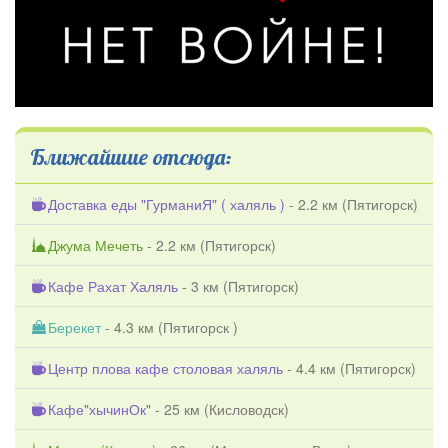
Ближайшие отсюда:
Доставка еды "ГурманиЯ" ( халяль )
- 2.2 км (
Пятигорск
)
Джума Мечеть
- 2.2 км (
Пятигорск
)
Кафе Рахат Халяль
- 3 км (
Пятигорск
)
Берекет
- 4.3 км (
Пятигорск
)
Центр плова кафе столовая халяль
- 4.4 км (
Пятигорск
)
Кафе"хычинОк"
- 25 км (
Кисловодск
)