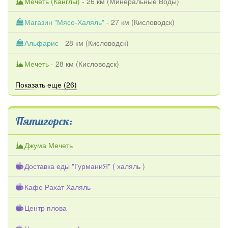
Мечеть (Канглы)
- 26 км (
Минеральные Воды
)
Магазин "Мясо-Халяль"
- 27 км (
Кисловодск
)
Альфарис
- 28 км (
Кисловодск
)
Мечеть
- 28 км (
Кисловодск
)
Показать еще (26)
Пятигорск:
Джума Мечеть
Доставка еды "ГурманиЯ" ( халяль )
Кафе Рахат Халяль
Центр плова