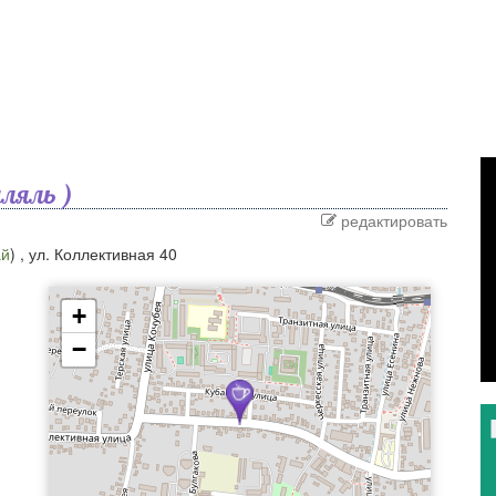
ляль )
редактировать
ай
) ,
ул. Коллективная 40
+
−