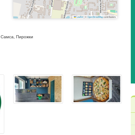
Leaflet
|
©
OpenStreetMap
contributors
, Самса, Пирожки