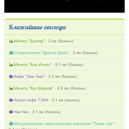
Ближайшие отсюда:
Мечеть "Булгар"
- 2 км (
Казань
)
Стоматология "Доктор Шейх"
- 2 км (
Казань
)
Мечеть "Аль-Ихляс"
- 2.1 км (
Казань
)
Кафе "Зам-Зам"
- 2.3 км (
Казань
)
Мечеть "Кул Шариф"
- 2.8 км (
Казань
)
Халал кафе ТУБА
- 3.1 км (
казань
)
Чак-Чак
- 3.1 км (
Казань
)
Мусульманская туристическая компания "Таква-тур"
-
3.4 км (
Казань
)