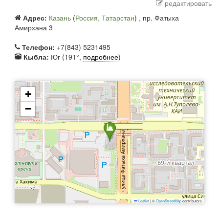
редактировать
Адрес:
Казань
(
Россия, Татарстан
) ,
пр. Фатыха
Амирхана 3
Телефон:
+7(843) 5231495
Кыбла:
Юг (191°,
подробнее
)
+
−
Leaflet
|
©
OpenStreetMap
contributors