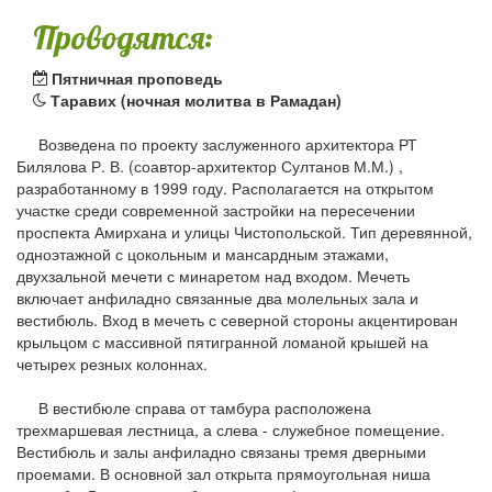
Проводятся:
Пятничная проповедь
Таравих (ночная молитва в Рамадан)
Возведена по проекту заслуженного архитектора РТ
Билялова Р. В. (соавтор-архитектор Султанов М.М.) ,
разработанному в 1999 году. Располагается на открытом
участке среди современной застройки на пересечении
проспекта Амирхана и улицы Чистопольской. Тип деревянной,
одноэтажной с цокольным и мансардным этажами,
двухзальной мечети с минаретом над входом. Мечеть
включает анфиладно связанные два молельных зала и
вестибюль. Вход в мечеть с северной стороны акцентирован
крыльцом с массивной пятигранной ломаной крышей на
четырех резных колоннах.
В вестибюле справа от тамбура расположена
трехмаршевая лестница, а слева - служебное помещение.
Вестибюль и залы анфиладно связаны тремя дверными
проемами. В основной зал открыта прямоугольная ниша