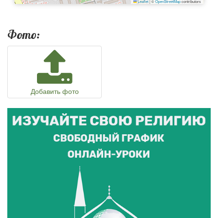
Leaflet
|
©
OpenStreetMap
contributors
Фото:
Добавить фото