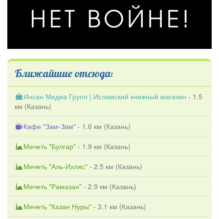
Ближайшие отсюда:
Инсан Медиа Групп | Исламский книжный магазин
- 1.5
км (
Казань
)
Кафе "Зам-Зам"
- 1.6 км (
Казань
)
Мечеть "Булгар"
- 1.9 км (
Казань
)
Мечеть "Аль-Ихляс"
- 2.5 км (
Казань
)
Мечеть "Рамазан"
- 2.9 км (
Казань
)
Мечеть "Казан Нуры"
- 3.1 км (
Казань
)