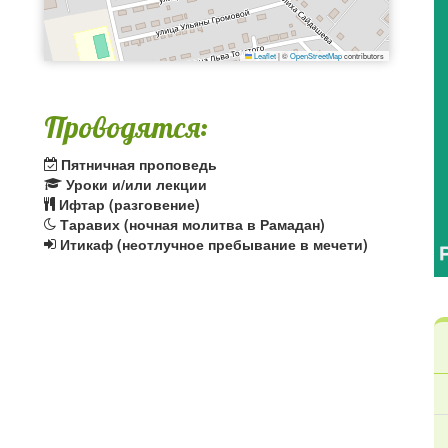
Leaflet
|
©
OpenStreetMap
contributors
Проводятся:
Пятничная проповедь
Уроки и/или лекции
Ифтар (разговение)
Таравих (ночная молитва в Рамадан)
Итикаф (неотлучное пребывание в мечети)