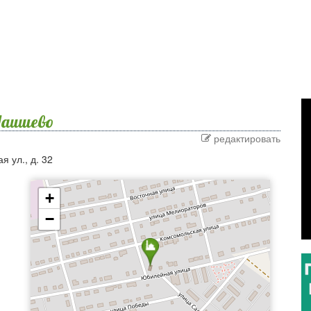
Лаишево
редактировать
я ул., д. 32
+
−