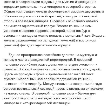
мечети с раздельными входами для мужчин и женщин и с
торцевым расположением минарета с северной стороны.
Общая композиция мечети формируется высоким двусветным
объемом под многоскатной крышей, в которую с северной
стороны врезается минарет. С севера к основному объему
примыкает одноэтажный корпус. Вместо крыши на нем
устроена мощеная терраса, с которой через тамбур в
основании минарета можно попасть в молельный зал. Входы в
мечеть расположены на западном (мужской) и восточном
(женский) фасадах одноэтажного корпуса.
Единое пространство вестибюля делится на мужскую и
женскую части с раздвижной перегородкой. В северной
половине вестибюля размещены комнаты для омовения и
санузлы. В южной половине - лестничные клетки и гардероб.
Здесь же проходы к фойе и зрительный зал на 130 мест.
Мужской молельный зал перекрыт двускатной крышей,
наклоненной к михрабу. Между скатами на северном фасаде
устроен вертикальный световой проем с цветными витражами
из литого стекла. В северной половине зала – балкон для
женщин. Вход с балкона ведет в восьмигранный ствол
минарета с четырехмаршевой лестницей.