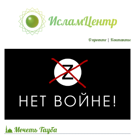
О проекте
|
Контакты
Мечеть Тауба