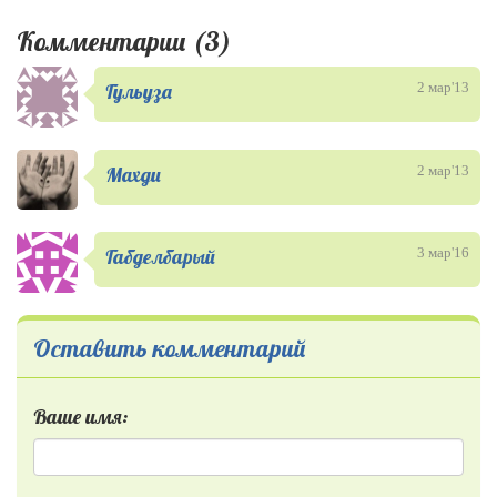
Комментарии (3)
Гульуза
2 мар'13
Махди
2 мар'13
Габделбарый
3 мар'16
Оставить комментарий
Ваше имя: