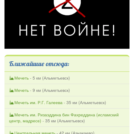
Ближайшие отсюда:
Мечеть
- 5 км (
Альметьевск
)
Мечеть
- 9 км (
Альметьевск
)
Мечеть им. Р.Г. Галеева
- 35 км (
Альметьевск
)
Мечеть им. Ризаэддина бин Фахреддина (исламский
центр, мадресе)
- 35 км (
Альметьевск
)
Центральная мечеть
- 42 км (
Азнакаево
)