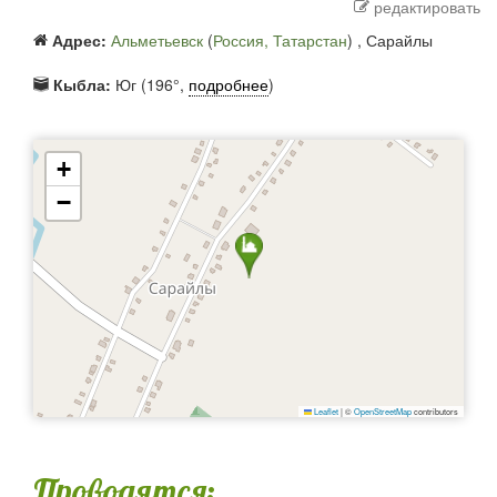
редактировать
Адрес:
Альметьевск
(
Россия, Татарстан
) ,
Сарайлы
Кыбла:
Юг (196°,
подробнее
)
+
−
Leaflet
|
©
OpenStreetMap
contributors
Проводятся: