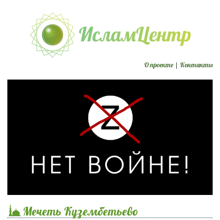
О проекте
|
Контакты
Мечеть Кузембетьево