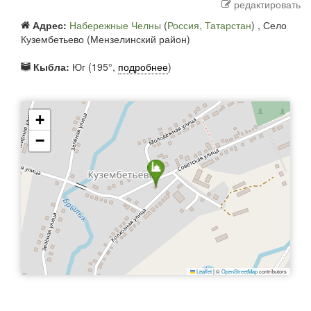
редактировать
Адрес:
Набережные Челны
(
Россия, Татарстан
) ,
Село
Кузембетьево (Мензелинский район)
Кыбла:
Юг (195°,
подробнее
)
+
−
Leaflet
|
©
OpenStreetMap
contributors